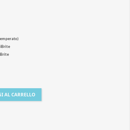
temperato)
Brite
Brite
I AL CARRELLO