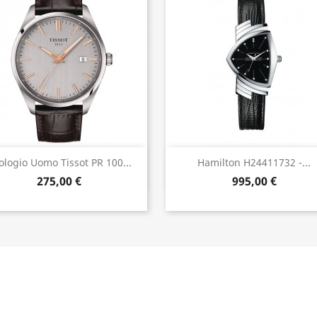
Anteprima
Anteprima


ologio Uomo Tissot PR 100...
Hamilton H24411732 -...
275,00 €
995,00 €