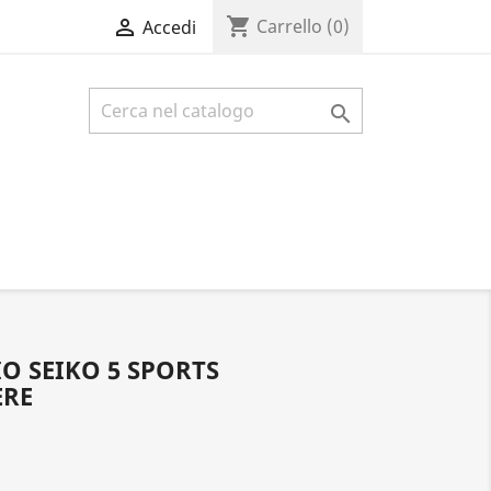
shopping_cart

Carrello
(0)
Accedi

O SEIKO 5 SPORTS
ERE