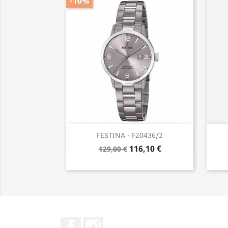
-10%
Anteprima

FESTINA - F20436/2
116,10 €
129,00 €
Facebook
Instagram