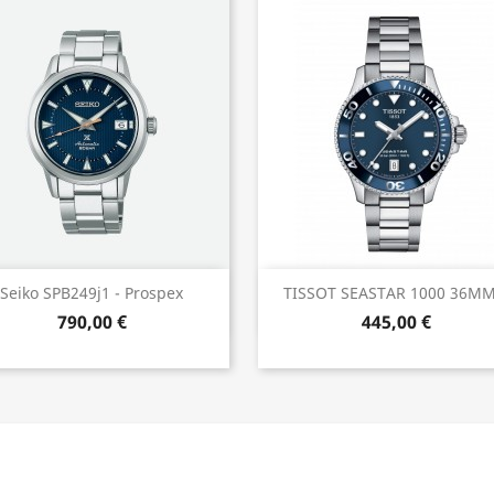
Anteprima
Anteprima


Seiko SPB249j1 - Prospex
TISSOT SEASTAR 1000 36MM.
790,00 €
445,00 €