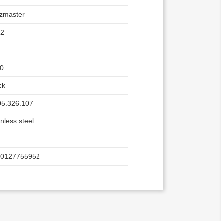
zmaster
12
40
ck
5.326.107
inless steel
40127755952