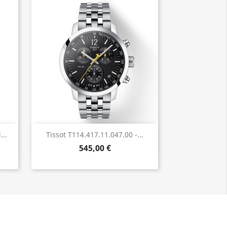
Anteprima

..
Tissot T114.417.11.047.00 -...
545,00 €