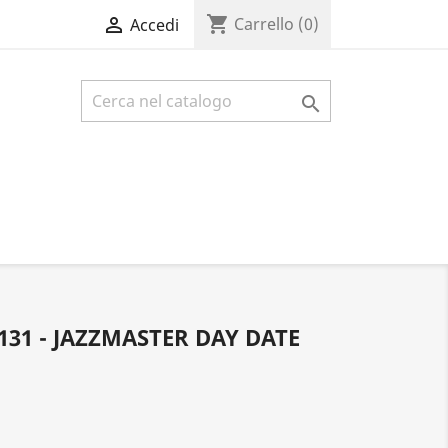
shopping_cart

Carrello
(0)
Accedi

31 - JAZZMASTER DAY DATE