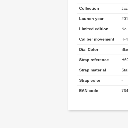
Collection
Jaz
Launch year
20
Limited edition
No
Caliber movement
H-
Dial Color
Bla
Strap reference
H60
Strap material
Sta
Strap color
-
EAN code
76